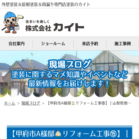
外壁塗装＆屋根塗装＆雨漏り専門店塗装のカイト
会社案内
ショールーム
来店予約
施工事例
現場ブログ
塗装に関するマメ知識やイベントなど
最新情報をお届けします！
電話
MENU
ホーム
>
現場ブログ
>
【甲府市A様邸
リフォーム工事⑮】｜山梨県地域密着型塗装店｜山梨県地域密着型塗装店（塗装のカイト）昭和町・甲府市・甲斐市・南アルプス市・中央市などを中心に活動中！
【甲府市A様邸
リフォーム工事⑮】｜