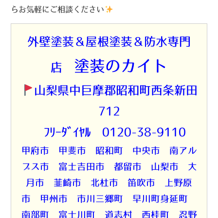
らお気軽にご相談ください
外壁塗装＆屋根塗装＆防水専門
塗装のカイト
店
山梨県中巨摩郡昭和町西条新田
712
☎ﾌﾘｰﾀﾞｲﾔﾙ 0120-38-9110
甲府市 甲斐市 昭和町 中央市 南アル
プス市 富士吉田市 都留市 山梨市 大
月市 韮崎市 北杜市 笛吹市 上野原
市 甲州市 市川三郷町 早川町身延町
南部町 富士川町 道志村 西桂町 忍野