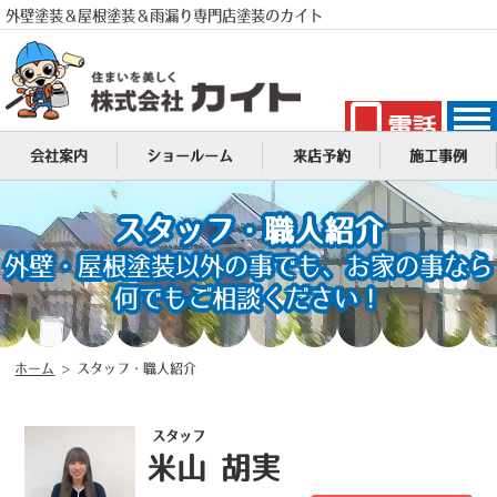
外壁塗装＆屋根塗装＆雨漏り専門店塗装のカイト
電話
MENU
会社案内
ショールーム
来店予約
施工事例
スタッフ・職人紹介
外壁・屋根塗装以外の事でも、お家の事なら
何でもご相談ください！
ホーム
>
スタッフ・職人紹介
スタッフ
米山 胡実