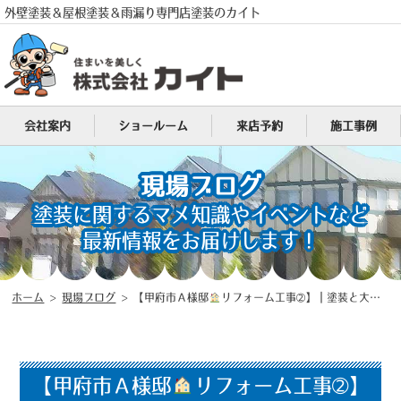
外壁塗装＆屋根塗装＆雨漏り専門店塗装のカイト
会社案内
ショールーム
来店予約
施工事例
電話
現場ブログ
MENU
塗装に関するマメ知識やイベントなど
最新情報をお届けします！
ホーム
>
現場ブログ
>
【甲府市Ａ様邸
リフォーム工事➁】｜塗装と大工の職人が在籍する山梨県地域密着型塗装店（塗装のカイト）
【甲府市Ａ様邸
リフォーム工事➁】