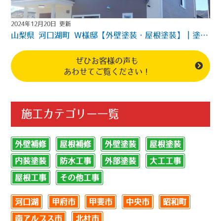
2024年12月20日 更新
山梨県 河口湖町 Ｗ様邸【外壁塗装・屋根塗装】｜塗装と大工の職人が在籍する山梨県地域密着型塗装店（塗装のカイト
ぜひお客様の声も
あわせてご覧ください！
施工カテゴリー一覧
外壁補修
屋根補修
外壁塗装
屋根塗装
内装塗装
防水工事
外部塗装
大工工事
屋根工事
その他工事
河口湖
甲府市
甲斐市
中央市
昭和町
南アルプス市
北杜市