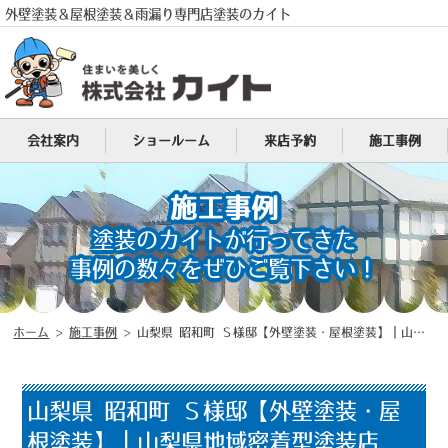
外壁塗装＆屋根塗装＆雨漏り専門店塗装のカイト
会社案内
ショールーム
来店予約
施工事例
施工事例
塗装のカイトが行ってきた
事例の数々をぜひご覧下さい！
ホーム
>
施工事例
>
山梨県 昭和町 Ｓ様邸【外壁塗装・屋根塗装】｜山梨県地域密着型塗装店（塗装のカイト）
電話
山梨県 昭和町 Ｓ様邸【外壁塗装・屋
MENU
根塗装】｜山梨県地域密着型塗装店