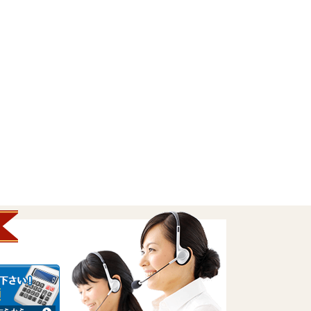
ス市・北杜市など山梨県全域にわたりさまざまな地域よりお問合せ・ご依頼
昭和町を拠点に活動し、 昭和町・甲府市・甲斐市・中央市など 山梨県