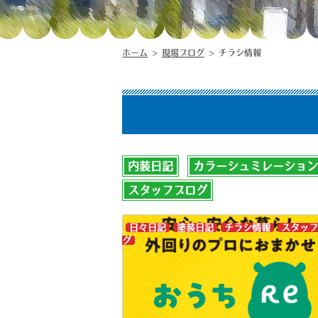
ホーム
>
現場ブログ
>
チラシ情報
内装日記
カラーシュミレーション
スタッフブログ
日々日記
塗装日記
チラシ情報
スタッフ
グ