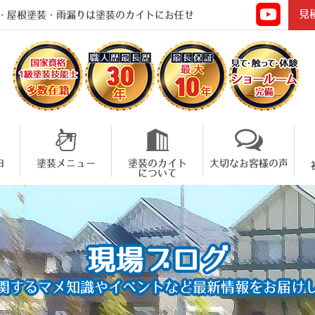
見
・屋根塗装・雨漏りは塗装のカイトにお任せ
由
塗装メニュー
塗装のカイト
大切なお客様の声
について
現場ブログ
関するマメ知識やイベントなど
最新情報をお届け