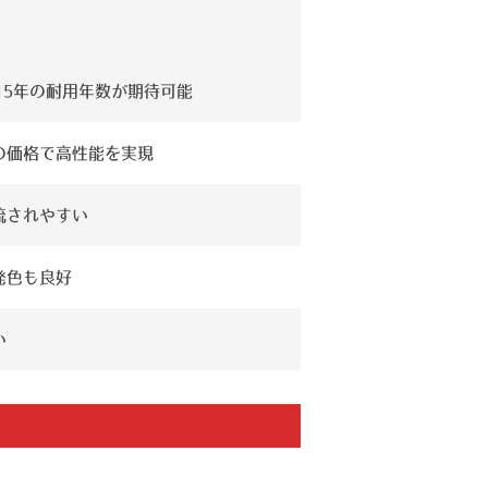
15年の耐用年数が期待可能
の価格で高性能を実現
流されやすい
発色も良好
い