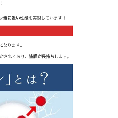
す。
ッ素に近い性能
を実現しています！
になります。
がされており、
塗膜が長持ち
します。