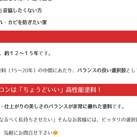
も妥協したくない方
れ・カビを防ぎたい家
、
約１２～１５年
です。
塗料（15〜20年）の中間にあたり、
バランスの良い選択肢
とし
コンは「ちょうどいい」高性能塗料！
・仕上がりの美しさのバランスが非常に優れた塗料
です。
なるべく長持ちさせたい」そんなお客様には、ピッタリの選択
、気軽にお問合せ下さい