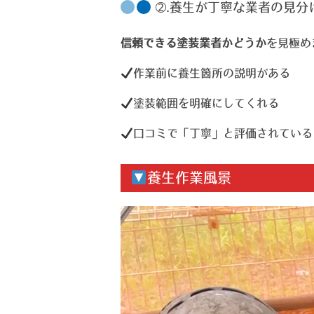
➁.養生が丁寧な業者の見分
信頼できる塗装業者かどうか
を見極め
作業前に養生箇所の説明がある
塗装範囲を明確にしてくれる
口コミで「丁寧」と評価されている
養生作業風景
動
画
プ
レ
ー
ヤ