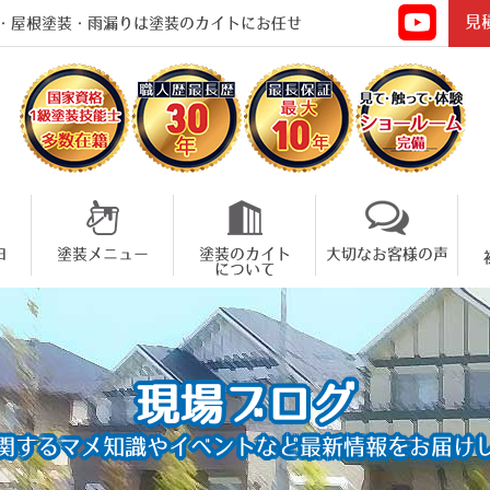
見
・屋根塗装・雨漏りは塗装のカイトにお任せ
由
塗装メニュー
塗装のカイト
大切なお客様の声
について
現場ブログ
関するマメ知識やイベントなど
最新情報をお届け