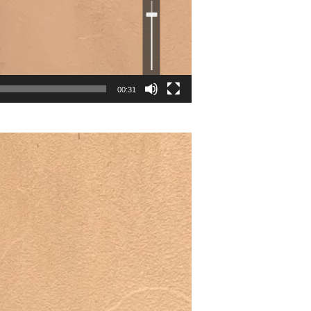
リ
ュ
ー
ム
調
節
に
は
上
下
矢
印
キ
00:31
ー
を
使
っ
て
く
だ
さ
い。