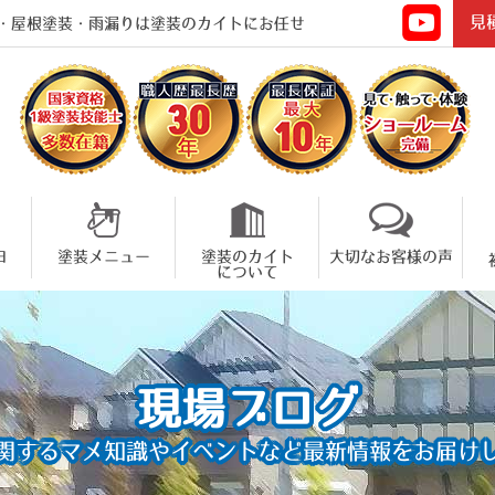
見
・屋根塗装・雨漏りは塗装のカイトにお任せ
由
塗装メニュー
塗装のカイト
大切なお客様の声
について
現場ブログ
関するマメ知識やイベントなど
最新情報をお届け