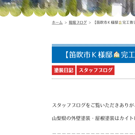
ホーム
>
現場ブログ
>
【笛吹市Ｋ様邸
完工致
【笛吹市Ｋ様邸
完工
塗装日記
スタッフブログ
スタッフブログをご覧いただきありが
山梨県の外壁塗装・屋根塗装はカイト
＿＿＿＿＿＿＿＿＿＿＿＿＿＿＿＿＿