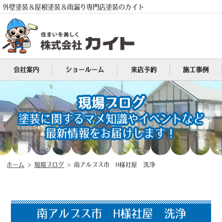
外壁塗装＆屋根塗装＆雨漏り専門店塗装のカイト
会社案内
ショールーム
来店予約
施工事例
電話
MENU
現場ブログ
塗装に関するマメ知識やイベントなど
最新情報をお届けします！
ホーム
>
現場ブログ
>
南アルプス市 H様社屋 洗浄
南アルプス市 H様社屋 洗浄