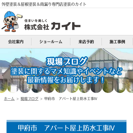
外壁塗装＆屋根塗装＆雨漏り専門店塗装のカイト
会社案内
ショールーム
来店予約
施工事例
電話
MENU
現場ブログ
塗装に関するマメ知識やイベントなど
最新情報をお届けします！
ホーム
>
現場ブログ
>
甲府市 アパート屋上防水工事Ⅳ
甲府市 アパート屋上防水工事Ⅳ