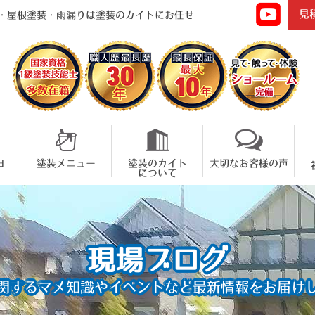
見
・屋根塗装・雨漏りは塗装のカイトにお任せ
由
塗装メニュー
塗装のカイト
大切なお客様の声
について
現場ブログ
関するマメ知識やイベントなど
最新情報をお届け