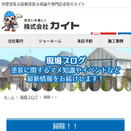
外壁塗装＆屋根塗装＆雨漏り専門店塗装のカイト
電話
会社案内
ショールーム
来店予約
施工事例
MENU
現場ブログ
塗装に関するマメ知識やイベントなど
最新情報をお届けします！
ホーム
>
現場ブログ
>
掃除！！
掃除！！