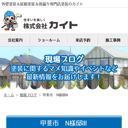
外壁塗装＆屋根塗装＆雨漏り専門店塗装のカイト
会社案内
ショールーム
来店予約
施工事例
電話
MENU
現場ブログ
塗装に関するマメ知識やイベントなど
最新情報をお届けします！
ホーム
>
現場ブログ
>
甲斐市 N様邸Ⅲ
甲斐市 N様邸Ⅲ