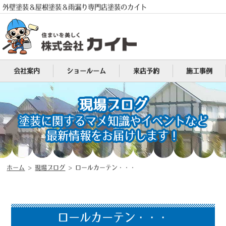
外壁塗装＆屋根塗装＆雨漏り専門店塗装のカイト
会社案内
ショールーム
来店予約
施工事例
電話
MENU
現場ブログ
塗装に関するマメ知識やイベントなど
最新情報をお届けします！
ホーム
>
現場ブログ
>
ロールカーテン・・・
ロールカーテン・・・