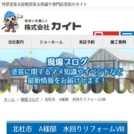
外壁塗装＆屋根塗装＆雨漏り専門店塗装のカイト
電話
会社案内
ショールーム
来店予約
施工事例
MENU
現場ブログ
塗装に関するマメ知識やイベントなど
最新情報をお届けします！
ホーム
>
現場ブログ
>
北杜市 A様邸 水回りリフォームⅧ
北杜市 A様邸 水回りリフォームⅧ