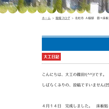
ホーム
>
現場ブログ
>
北杜市 Ａ様邸 畳→床板
大工日記
こんにちは、大工の篠田!(^^)!です。
しばらくぶりの、投稿ですいません(凹
４月１４日 完成しました。 床板貼