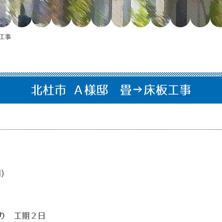
工事
北杜市 Ａ様邸 畳→床板工事
)
り 工期２日