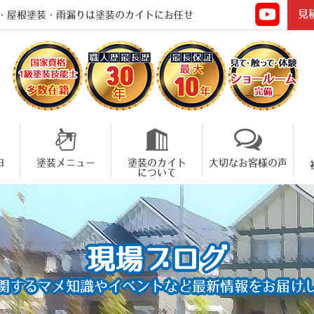
見
・屋根塗装・雨漏りは塗装のカイトにお任せ
由
塗装メニュー
塗装のカイト
大切なお客様の声
について
現場ブログ
関するマメ知識やイベントなど
最新情報をお届け