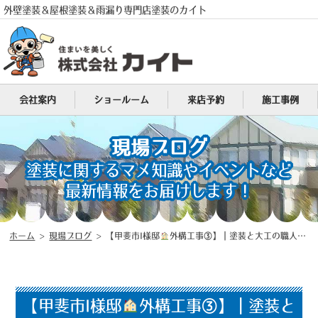
外壁塗装＆屋根塗装＆雨漏り専門店塗装のカイト
会社案内
ショールーム
来店予約
施工事例
現場ブログ
塗装に関するマメ知識やイベントなど
最新情報をお届けします！
電話
MENU
ホーム
>
現場ブログ
>
【甲斐市I様邸
外構工事③】｜塗装と大工の職人が在籍する山梨県地域密着型塗装店（塗装のカイト）
【甲斐市I様邸
外構工事③】｜塗装と