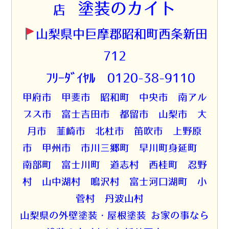
塗装のカイト
店
山梨県中巨摩郡昭和町西条新田
712
☎ﾌﾘｰﾀﾞｲﾔﾙ 0120-38-9110
甲府市 甲斐市 昭和町 中央市 南アル
プス市 富士吉田市 都留市 山梨市 大
月市 韮崎市 北杜市 笛吹市 上野原
市 甲州市 市川三郷町 早川町身延町
南部町 富士川町 道志村 西桂町 忍野
村 山中湖村 鳴沢村 富士河口湖町 小
菅村 丹波山村
山梨県の外壁塗装・屋根塗装 お家の事なら