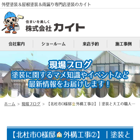
外壁塗装＆屋根塗装＆雨漏り専門店塗装のカイト
会社案内
ショールーム
来店予約
施工事例
現場ブログ
塗装に関するマメ知識やイベントなど
電話
最新情報をお届けします！
MENU
ホーム
>
現場ブログ
>
【北杜市O様邸
外構工事➁】｜塗装と大工の職人が在籍する山梨県地域密着型塗装店（塗装のカイト）
【北杜市O様邸
外構工事➁】｜塗装と