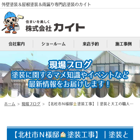
外壁塗装＆屋根塗装＆雨漏り専門店塗装のカイト
会社案内
ショールーム
来店予約
施工事例
現場ブログ
塗装に関するマメ知識やイベントなど
最新情報をお届けします！
電話
MENU
ホーム
>
現場ブログ
>
【北杜市Ｎ様邸
塗装工事】｜塗装と大工の職人が在籍する山梨県地域密着型塗装店（塗装のカイト）
【北杜市Ｎ様邸
塗装工事】｜塗装と