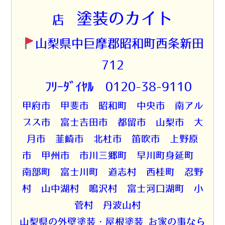
塗装のカイト
店
山梨県中巨摩郡昭和町西条新田
712
☎ﾌﾘｰﾀﾞｲﾔﾙ 0120-38-9110
甲府市 甲斐市 昭和町 中央市 南アル
プス市 富士吉田市 都留市 山梨市 大
月市 韮崎市 北杜市 笛吹市 上野原
市 甲州市 市川三郷町 早川町身延町
南部町 富士川町 道志村 西桂町 忍野
村 山中湖村 鳴沢村 富士河口湖町 小
菅村 丹波山村
山梨県の外壁塗装・屋根塗装 お家の事なら