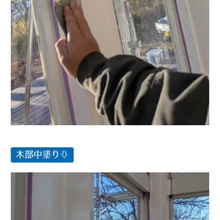
木部中塗り⇩