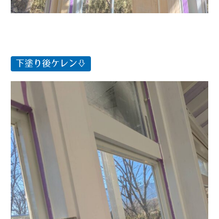
下塗り後ケレン⇩