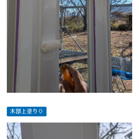
木部上塗り⇩