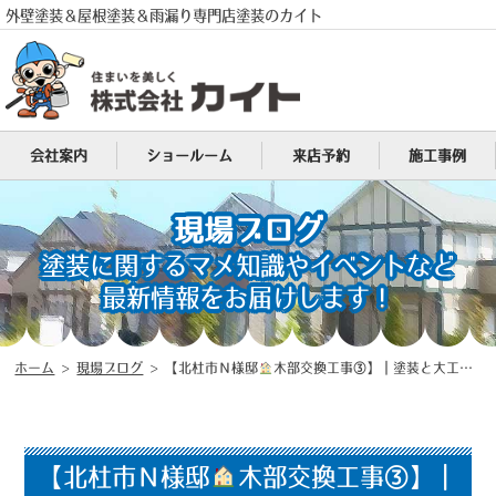
外壁塗装＆屋根塗装＆雨漏り専門店塗装のカイト
会社案内
ショールーム
来店予約
施工事例
現場ブログ
塗装に関するマメ知識やイベントなど
電話
MENU
最新情報をお届けします！
ホーム
>
現場ブログ
>
【北杜市Ｎ様邸
木部交換工事③】｜塗装と大工の職人が在籍する山梨県地域密着型塗装店（塗装のカイト）
【北杜市Ｎ様邸
木部交換工事③】｜