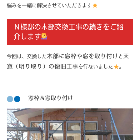
悩みを一緒に解決させていただきます
Ｎ様邸の木部交換工事の続きをご紹
介します
木部に窓枠や窓を取り付け
天
今回は、交換した
と
窓（明り取り）の復旧工事
を行ないました
。
☟窓枠＆窓取り付け