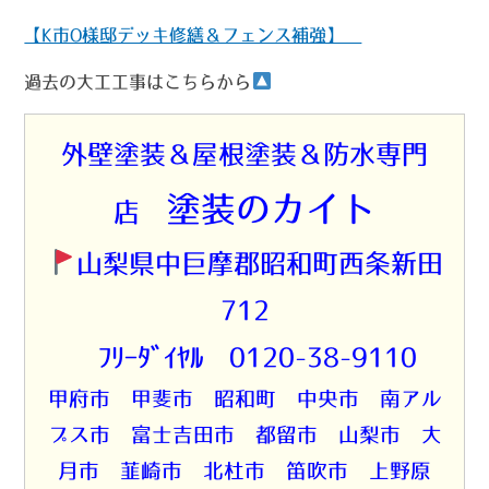
【K市O様邸デッキ修繕＆フェンス補強】
過去の大工工事はこちらから
外壁塗装＆屋根塗装＆防水専門
塗装のカイト
店
山梨県中巨摩郡昭和町西条新田
712
☎ﾌﾘｰﾀﾞｲﾔﾙ 0120-38-9110
甲府市 甲斐市 昭和町 中央市 南アル
プス市 富士吉田市 都留市 山梨市 大
月市 韮崎市 北杜市 笛吹市 上野原