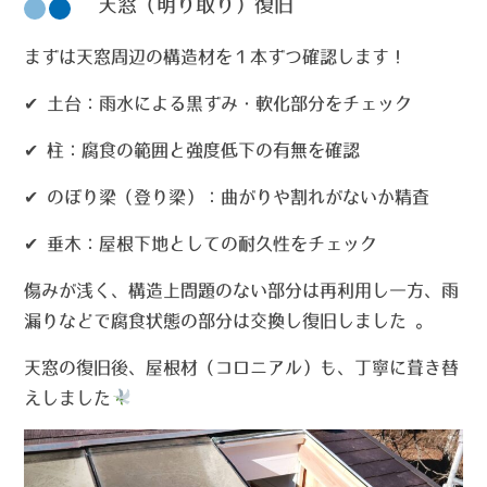
☟天窓（明り取り）復旧
まずは天窓周辺の構造材を１本ずつ確認します！
✔ 土台
：雨水による黒ずみ・軟化部分をチェック
✔ 柱
：腐食の範囲と強度低下の有無を確認
✔ のぼり梁
（登り梁）：曲がりや割れがないか精査
✔ 垂木
：屋根下地としての耐久性をチェック
傷みが浅く、構造上問題のない部分は
再利用
し一方、雨
漏りなどで腐食状態の部分は
交換し復旧
しました 。
天窓の復旧後、屋根材（コロニアル）も、丁寧に葺き替
えしました